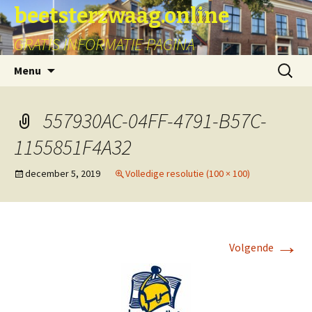
beetsterzwaag.online
GRATIS INFORMATIE PAGINA
Spring
Zoeken
Menu
naar
naar:
inhoud
557930AC-04FF-4791-B57C-
1155851F4A32
december 5, 2019
Volledige resolutie (100 × 100)
→
Volgende